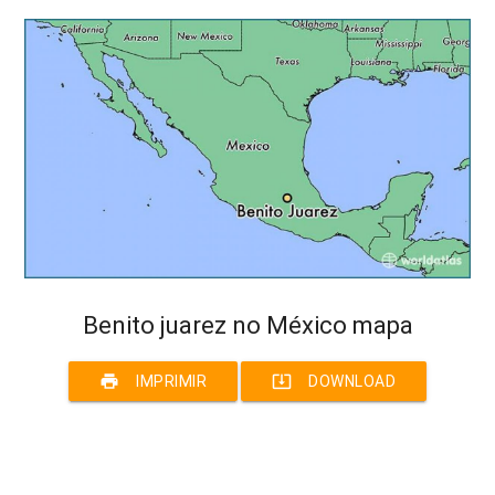
Benito juarez no México mapa
print
system_update_alt
IMPRIMIR
DOWNLOAD