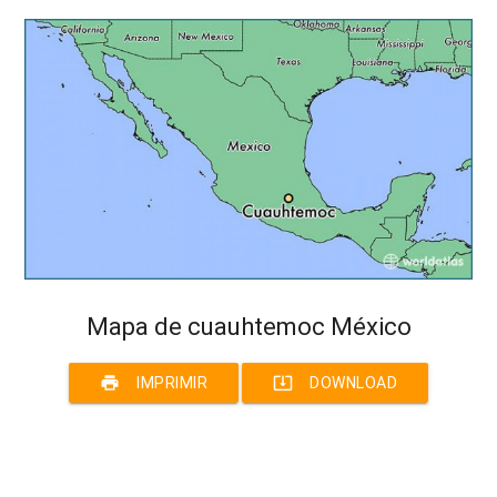
Mapa de cuauhtemoc México
print
system_update_alt
IMPRIMIR
DOWNLOAD